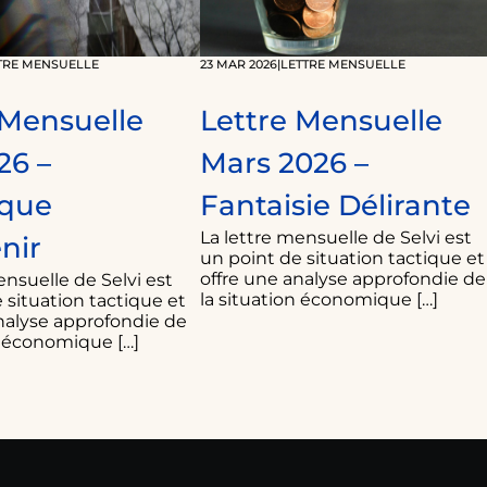
TRE MENSUELLE
23 MAR 2026
|
LETTRE MENSUELLE
 Mensuelle
Lettre Mensuelle
26 –
Mars 2026 –
aque
Fantaisie Délirante
La lettre mensuelle de Selvi est
nir
un point de situation tactique et
offre une analyse approfondie de
ensuelle de Selvi est
la situation économique […]
 situation tactique et
nalyse approfondie de
n économique […]