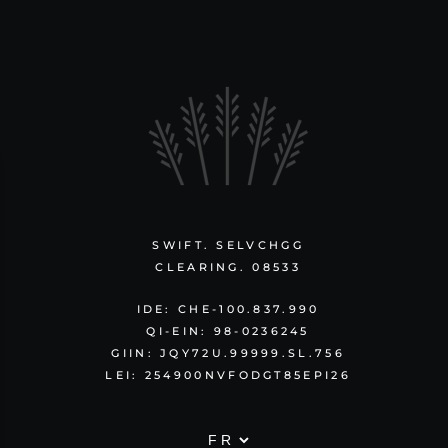
SWIFT. SELVCHGG
CLEARING. 08533
IDE: CHE-100.837.990
QI-EIN: 98-0236245
GIIN: JQY72U.99999.SL.756
LEI: 254900NVFODGT85EPI26