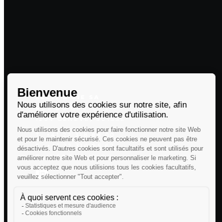
SELVI & CIE SA
RUE DU GRÜTLI 4
1204 GENÈVE, SUISSE
T. +41 22 318 88 00
F. +41 22 310 95 62
E. INFO@SELVI.CH