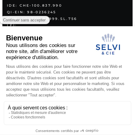
IDE: CHE-100.837.990
QI-EIN: 98-0236245
GIIN: JQY72U.99999.SL.756
LEI:
254900NVFODGT85EPI26
PLAN
A PROPOS
SERVICES
VALEURS
COORDONNÉES
DOCUMENTS LÉGAUX
PUBLICATIONS
©2026 SELVI & CIE SA
MADE BY
BUXUMLUNIC