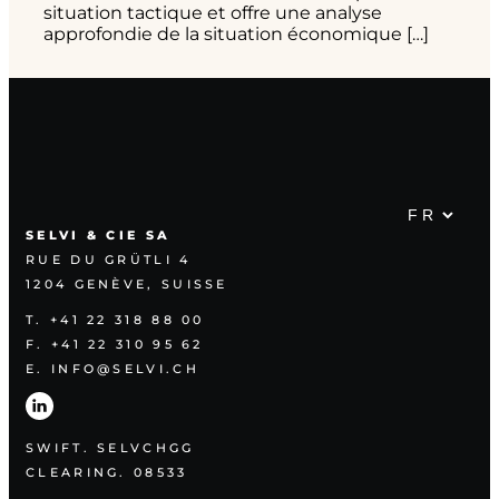
situation tactique et offre une analyse
approfondie de la situation économique […]
SELVI & CIE SA
RUE DU GRÜTLI 4
1204 GENÈVE, SUISSE
T. +41 22 318 88 00
F. +41 22 310 95 62
E. INFO@SELVI.CH
SWIFT. SELVCHGG
CLEARING. 08533