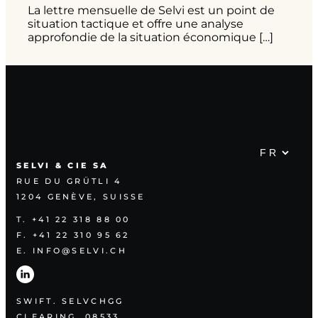
La lettre mensuelle de Selvi est un point de
situation tactique et offre une analyse
approfondie de la situation économique […]
SELVI & CIE SA
RUE DU GRÜTLI 4
1204 GENÈVE, SUISSE
T. +41 22 318 88 00
F. +41 22 310 95 62
E. INFO@SELVI.CH
SWIFT. SELVCHGG
CLEARING. 08533