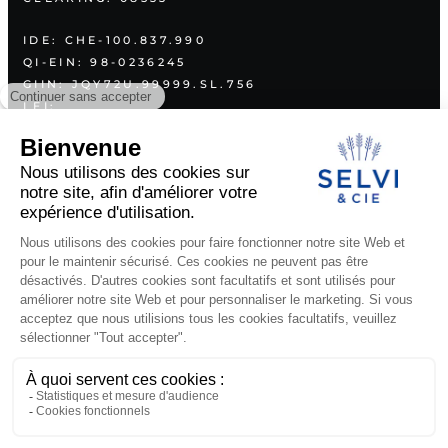
IDE: CHE-100.837.990
QI-EIN: 98-0236245
GIIN: JQY72U.99999.SL.756
LEI:
254900NVFODGT85EPI26
PLAN
A PROPOS
SERVICES
VALEURS
COORDONNÉES
DOCUMENTS LÉGAUX
PUBLICATIONS
©2026 SELVI & CIE SA