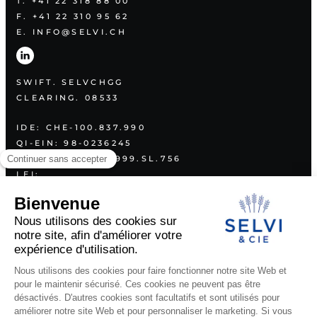
T. +41 22 318 88 00
F. +41 22 310 95 62
E. INFO@SELVI.CH
SWIFT. SELVCHGG
CLEARING. 08533
IDE: CHE-100.837.990
QI-EIN: 98-0236245
GIIN: JQY72U.99999.SL.756
LEI:
254900NVFODGT85EPI26
PLAN
A PROPOS
SERVICES
VALEURS
COORDONNÉES