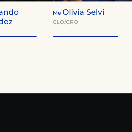
ando
Olivia Selvi
Me
dez
CLO/CRO