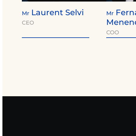
Laurent Selvi
Fern
Mr
Mr
Menen
CEO
COO