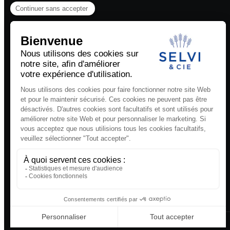
SELVI & CIE SA
RUE DU GRÜTLI 4
1204 GENÈVE, SUISSE
T. +41 22 318 88 00
F. +41 22 310 95 62
E. INFO@SELVI.CH